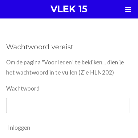
VLEK 15
Ga
direct
naar
de
Wachtwoord vereist
hoofdinhoud
Om de pagina "Voor leden" te bekijken... dien je
het wachtwoord in te vullen (Zie HLN202)
Wachtwoord
Inloggen