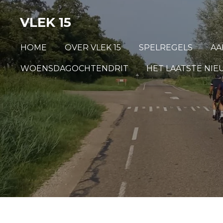
Ga
VLEK 15
direct
HOME
OVER VLEK 15
SPELREGELS
AA
naar
WOENSDAGOCHTENDRIT
HET LAATSTE NI
de
hoofdinhoud