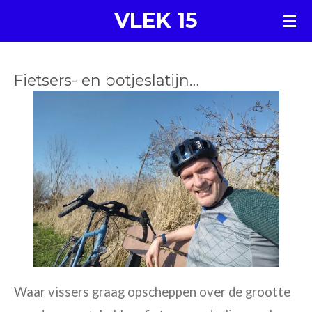
VLEK 15
Ga
direct
naar
Fietsers- en potjeslatijn…
de
hoofdinhoud
Waar vissers graag opscheppen over de grootte