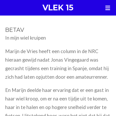
VLEK 15
Ga
direct
naar
BETAV
de
In mijn wiel kruipen
hoofdinhoud
Marijn de Vries heeft een column in de NRC
hieraan gewijd nadat Jonas Vingegaard was
gecrasht tijdens een training in Spanje, omdat hij
zich had laten opjutten door een amateurrenner.
En Marijn deelde haar ervaring dat er een gast in
haar wiel kroop, om er na een tijdje uit te komen,
haar in te halen en op hogere snelheid verder te
fietsen. Uitstekend hoor, ware het niet dat hij dat